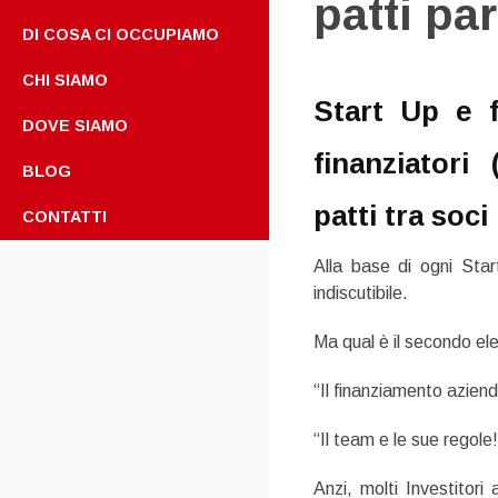
patti pa
DI COSA CI OCCUPIAMO
CHI SIAMO
Start Up e f
DOVE SIAMO
finanziatori
BLOG
patti tra soci
CONTATTI
Alla base di ogni Sta
indiscutibile.
Ma qual è il secondo el
“
Il finanziamento azien
“
Il team e le sue regole
Anzi, molti Investitori