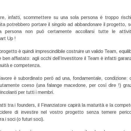
itore, infatti, scommettere su una sola persona è troppo risch
 vita potrebbero portare il singolo ad abbandonare il progetto, 
 persona non può certamente accollarsi tutte le attivi
art Up !
rogetto è quindi imprescindibile costruire un valido Team, equili
n affiatato: agli occhi dell’Investitore il Team è infatti garanz
inuità e competenza.
favore è subordinato però ad una, fondamentale, condizione: c
lutamente coeso (una falange macedone, per così dire !) gra
incolanti per tutti i membri.
tti tra i founders, il Finanziatore capirà la maturità e la compe
dere di investire nel vostro progetto senza temere peric
 i soci (o futuri soci).