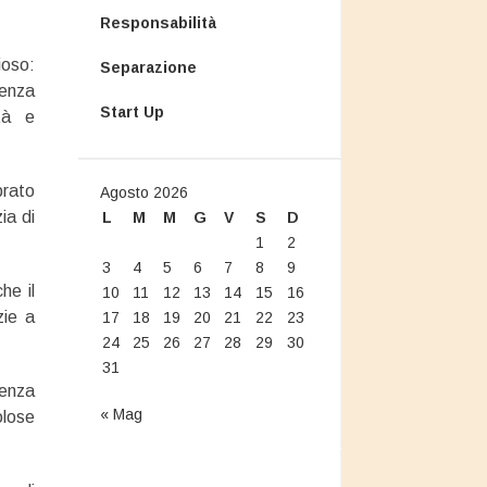
Responsabilità
ioso:
Separazione
senza
Start Up
tà e
brato
Agosto 2026
ia di
L
M
M
G
V
S
D
1
2
3
4
5
6
7
8
9
he il
10
11
12
13
14
15
16
zie a
17
18
19
20
21
22
23
24
25
26
27
28
29
30
31
tenza
« Mag
olose