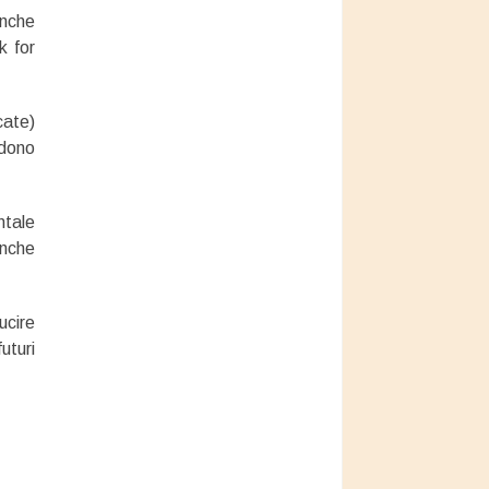
anche
k for
cate)
udono
ntale
anche
ucire
uturi