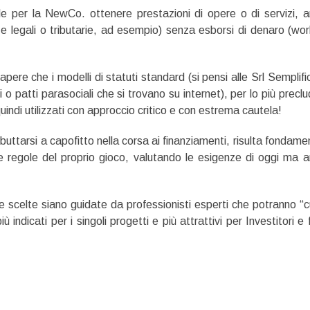
ile per la NewCo. ottenere prestazioni di opere o di servizi, 
ze legali o tributarie, ad esempio) senza esborsi di denaro (wor
apere che i modelli di statuti standard (si pensi alle Srl Semplifi
i o patti parasociali che si trovano su internet), per lo più precl
quindi utilizzati con approccio critico e con estrema cautela!
 buttarsi a capofitto nella corsa ai finanziamenti, risulta fondame
le regole del proprio gioco, valutando le esigenze di oggi ma 
 scelte siano guidate da professionisti esperti che potranno “c
iù indicati per i singoli progetti e più attrattivi per Investitori e f