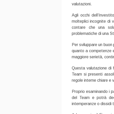
valutazioni.
Agli occhi dell’Invest
molteplici incognite di
contare che una sola
problematiche di una St
Per sviluppare un buon p
quanto a competenze e be
maggiore serietà, cont
Questa valutazione di 
Team si presenti asso
regole interne chiare e v
Proprio esaminando i pa
del Team e potrà deci
intemperanze o dissidi tra