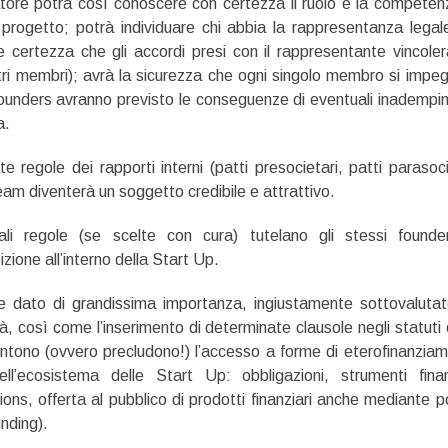
atore potrà così conoscere con certezza il ruolo e la competen
l progetto; potrà individuare chi abbia la rappresentanza legal
certezza che gli accordi presi con il rappresentante vincole
tri membri); avrà la sicurezza che ogni singolo membro si impe
founders avranno previsto le conseguenze di eventuali inadempi
a.
 regole dei rapporti interni (patti presocietari, patti parasoci
 team diventerà un soggetto credibile e attrattivo.
li regole (se scelte con cura) tutelano gli stessi founde
zione all’interno della Start Up.
re dato di grandissima importanza, ingiustamente sottovalutat
tà, così come l’inserimento di determinate clausole negli statuti 
entono (ovvero precludono!) l’accesso a forme di eterofinanzia
nell’ecosistema delle Start Up: obbligazioni, strumenti finan
ions, offerta al pubblico di prodotti finanziari anche mediante po
nding).