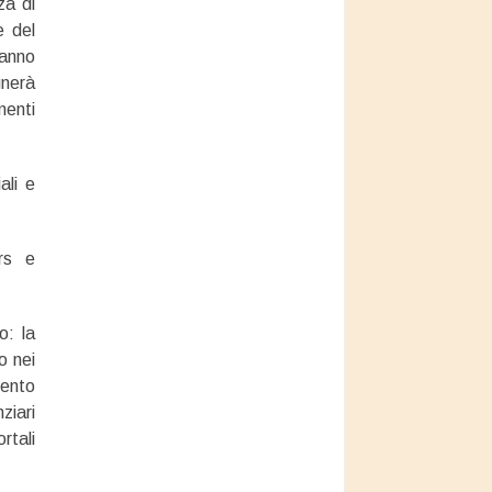
za di
e del
ranno
gnerà
menti
ali e
rs e
o: la
o nei
mento
ziari
rtali