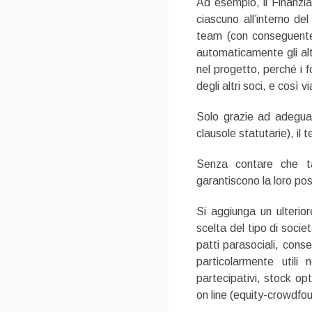
Ad esempio, il Finanzi
ciascuno all’interno de
team (con conseguente 
automaticamente gli al
nel progetto, perché i 
degli altri soci, e così vi
Solo grazie ad adeguate
clausole statutarie), il
Senza contare che ta
garantiscono la loro posi
Si aggiunga un ulterio
scelta del tipo di socie
patti parasociali, cons
particolarmente utili 
partecipativi, stock opt
on line (equity-crowdfou