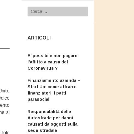
Ricerca
per:
ARTICOLI
E’ possibile non pagare
l’affitto a causa del
Coronavirus ?
Finanziamento azienda –
Start Up: come attrarre
nite
finanziatori, i patti
edico
parasociali
mento
Responsabilità delle
he si
Autostrade per danni
causati da oggetti sulla
sede stradale
itolo