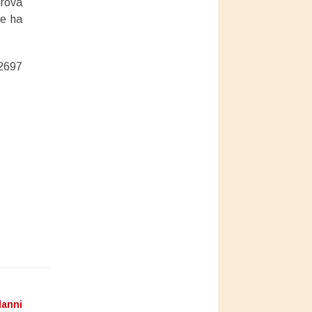
prova
he ha
 2697
danni