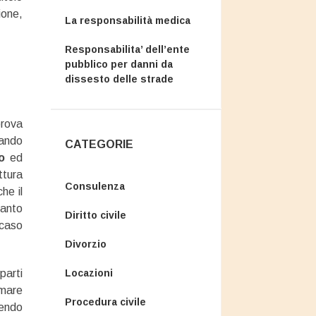
ione,
La responsabilità medica
Responsabilita’ dell’ente
pubblico per danni da
dissesto delle strade
rova
uando
CATEGORIE
o
ed
ttura
Consulenza
he il
anto
Diritto civile
 caso
Divorzio
parti
Locazioni
rmare
Procedura civile
sendo