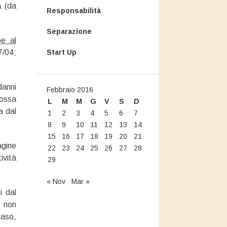
à (da
Responsabilità
Separazione
e al
7/04;
Start Up
danni
Febbraio 2016
possa
L
M
M
G
V
S
D
a dal
1
2
3
4
5
6
7
8
9
10
11
12
13
14
15
16
17
18
19
20
21
agine
22
23
24
25
26
27
28
ività
29
« Nov
Mar »
i dal
à non
caso,