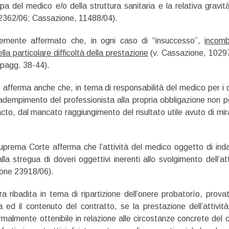
pa del medico e/o della struttura sanitaria e la relativa gravit
12362/06; Cassazione, 11488/04).
emente affermato che, in ogni caso di “insuccesso”,
incomb
la particolare difficoltà della prestazione
(v. Cassazione, 1029
pagg. 38-44).
e afferma anche che, in tema di responsabilità del medico per i 
inadempimento del professionista alla propria obbligazione non 
cto, dal mancato raggiungimento del risultato utile avuto di mir
uprema Corte afferma che l’attività del medico oggetto di ind
la stregua di doveri oggettivi inerenti allo svolgimento dell’att
ione 23918/06).
 ribadita in tema di ripartizione dell’onere probatorìo, provat
 ed il contenuto del contratto, se la prestazione dell’attivit
ormalmente ottenibile in relazione alle circostanze concrete del 