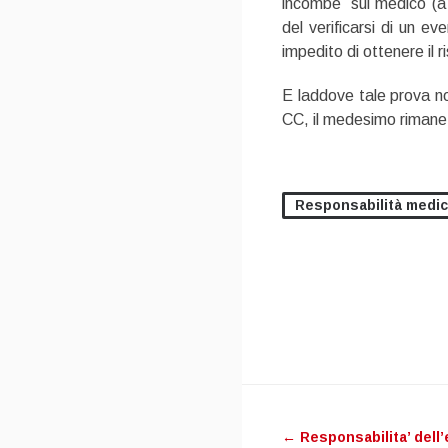
incombe sul medico (a fo
del verificarsi di un e
impedito di ottenere il r
E laddove tale prova no
CC, il medesimo riman
Responsabilità medi
Post
←
Responsabilita’ dell’