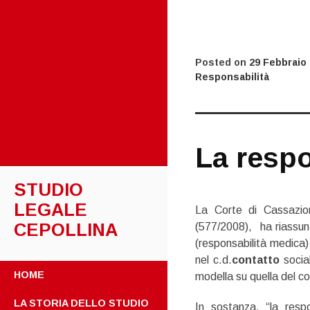
Posted on
29 Febbraio
Responsabilità
La respo
STUDIO
LEGALE
La Corte di Cassazio
CEPOLLINA
(577/2008), ha riassunt
(responsabilità medica
nel c.d.
contatto
socia
SKIP
HOME
modella su quella del c
TO
CONTENT
LA STORIA DELLO STUDIO
In sostanza, “la respo