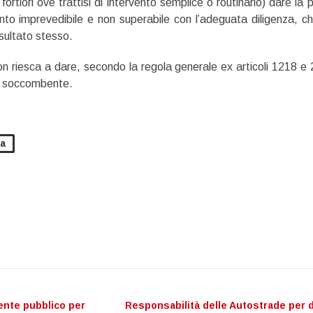
rtiori ove trattisi di intervento semplice o routinario) dare la 
vento imprevedibile e non superabile con l’adeguata diligenza, c
isultato stesso.
n riesca a dare, secondo la regola generale ex articoli 1218 e
e soccombente.
ca
ente pubblico per
Responsabilità delle Autostrade per 