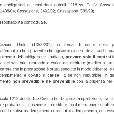
le obbligazioni ai sensi degli articoli 1218 ss. Cc (v. Cassaz
1488/04; Cassazione, 3492/02; Cassazione, 589/99).
responsabilità contrattuale.
zione Unite, (13533/01), in tema di onere della p
affermato che il paziente che agisce in giudizio deve, anche q
pimento dell’obbligazione sanitaria,
provare solo il contratt
o del sanitario, restando a carico del debitore (medico o stru
mostrare che la prestazione è stata eseguita in modo diligente, e c
adempimento è dovuto a
causa
a sé non imputabile, in qu
imento
non prevedibile né prevenibile
con la diligenza nel
icolo 1218 del Codice Civile, che disciplina la ripartizione, tra le 
ere probatorio, il paziente – creditore, ha il mero onere di affe
to ed il relativo inadempimento o inesatto adempimento, non es