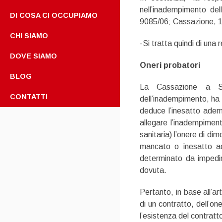
nell’inadempimento del
DI COSA CI OCCUPIAMO
9085/06; Cassazione, 1
CHI SIAMO
-Si tratta quindi di una 
DOVE SIAMO
Oneri probatori
BLOG
La Cassazione a Se
CONTATTI
dell’inadempimento, ha 
deduce l’inesatto adem
allegare l’inadempiment
sanitaria) l’onere di di
mancato o inesatto 
determinato da imped
dovuta.
Pertanto, in base all’art
di un contratto, dell’on
l’esistenza del contrat