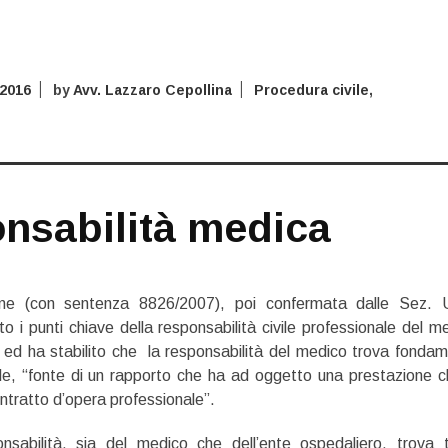
 2016
by
Avv. Lazzaro Cepollina
Procedura civile
,
nsabilità medica
ne (con sentenza 8826/2007), poi confermata dalle Sez. U
o i punti chiave della responsabilità civile professionale del m
) ed ha stabilito che la responsabilità del medico trova fonda
le, “fonte di un rapporto che ha ad oggetto una prestazione c
ontratto d’opera professionale”.
nsabilità, sia del medico che dell’ente ospedaliero, trova t