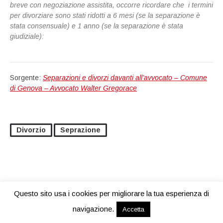
breve con negoziazione assistita, occorre ricordare che i termini
per divorziare sono stati ridotti a 6 mesi (se la separazione è
stata consensuale) e 1 anno (se la separazione è stata
giudiziale):
Sorgente:
Separazioni e divorzi davanti all’avvocato – Comune
di Genova – Avvocato Walter Gregorace
Divorzio
Seprazione
Questo sito usa i cookies per migliorare la tua esperienza di
Proudly powered by WordPress
|
Theme: Adaption by
WordPress.com
.
navigazione.
Accetta