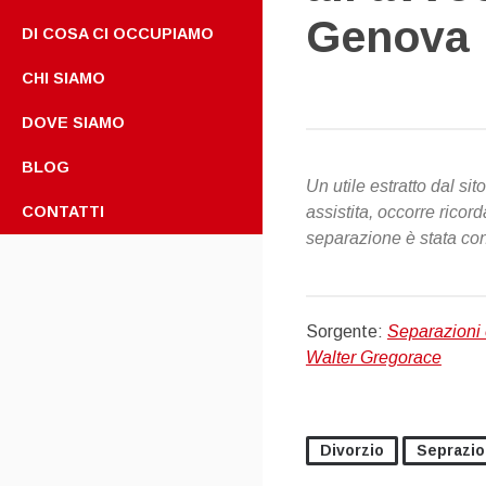
Genova
DI COSA CI OCCUPIAMO
CHI SIAMO
DOVE SIAMO
BLOG
Un utile estratto dal s
CONTATTI
assistita, occorre ricord
separazione è stata con
Sorgente:
Separazioni 
Walter Gregorace
Divorzio
Seprazi